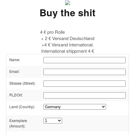
Buy the shit
4 € pro Rolle
+ 2 € Versand Deutschland
+4 € Versand international.
International shippment 4 €
Name:
Email:
Strasse
(Street)
:
PLZ/Ort:
Land
(Country)
:
Exemplare
(Amount)
: